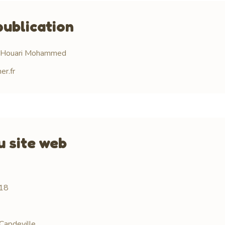
publication
l Houari Mohammed
er.fr
u site web
18
Capdeville