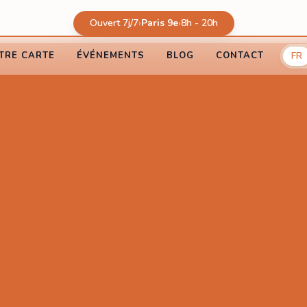
Ouvert 7j/7
›
Paris 9e
›
8h - 20h
FR
TRE CARTE
ÉVÉNEMENTS
BLOG
CONTACT