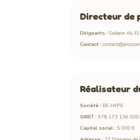
Directeur de 
Dirigeants :
Sadane Ali, E
Contact :
contact@jimscorn
Réalisateur d
Société :
BE HYPE
SIRET :
978 173 136 000
Capital social :
5 000 €
Adresse :
27 Domaine de 