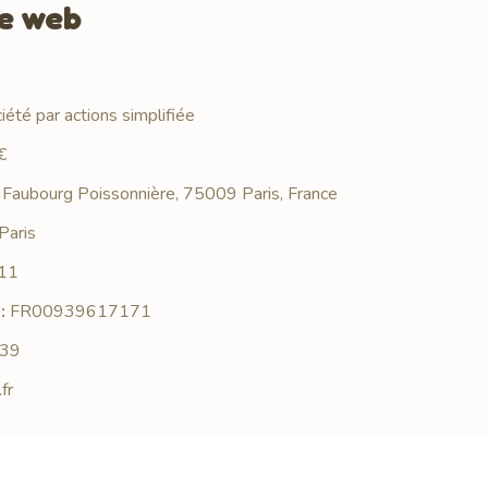
te web
été par actions simplifiée
€
Faubourg Poissonnière, 75009 Paris, France
Paris
11
:
FR00939617171
 39
fr