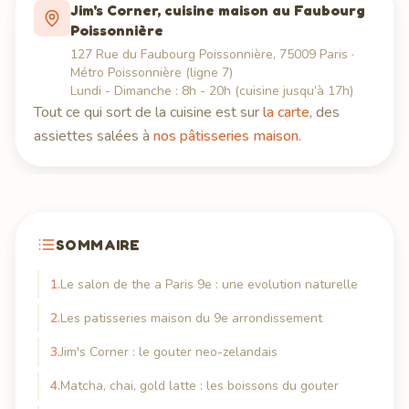
Jim's Corner, cuisine maison au Faubourg
Poissonnière
127 Rue du Faubourg Poissonnière, 75009 Paris
·
Métro Poissonnière (ligne 7)
Lundi - Dimanche
:
8h
-
20h
(cuisine jusqu’à
17h
)
Tout ce qui sort de la cuisine est sur
la carte
, des
assiettes salées à
nos pâtisseries maison
.
SOMMAIRE
1
.
Le salon de the a Paris 9e : une evolution naturelle
2
.
Les patisseries maison du 9e arrondissement
3
.
Jim's Corner : le gouter neo-zelandais
4
.
Matcha, chai, gold latte : les boissons du gouter