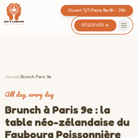
Ouvert 7j/7
›
Paris 9e
›
8h - 20h
RÉSERVER
Accueil
/
Brunch Paris 9e
All day, every day
Brunch à Paris 9e : la
table néo-zélandaise du
Faubourg Poissonnière